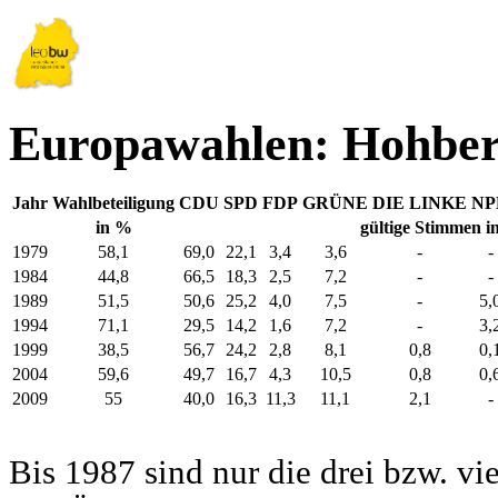
Europawahlen: Hohbe
Jahr
Wahlbeteiligung
CDU
SPD
FDP
GRÜNE
DIE LINKE
NP
in %
gültige Stimmen i
1979
58,1
69,0
22,1
3,4
3,6
-
-
1984
44,8
66,5
18,3
2,5
7,2
-
-
1989
51,5
50,6
25,2
4,0
7,5
-
5,
1994
71,1
29,5
14,2
1,6
7,2
-
3,
1999
38,5
56,7
24,2
2,8
8,1
0,8
0,
2004
59,6
49,7
16,7
4,3
10,5
0,8
0,
2009
55
40,0
16,3
11,3
11,1
2,1
-
Bis 1987 sind nur die drei bzw. vi