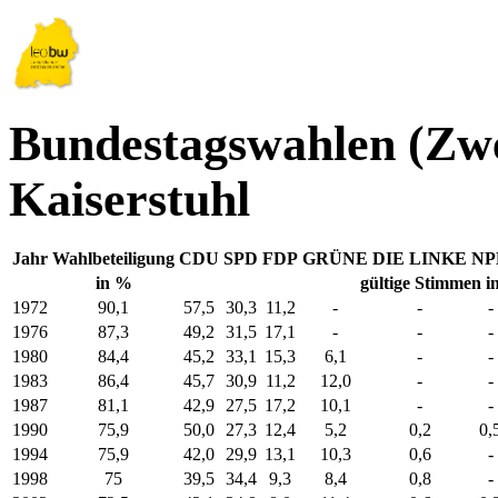
Bundestagswahlen (Zw
Kaiserstuhl
Jahr
Wahlbeteiligung
CDU
SPD
FDP
GRÜNE
DIE LINKE
NP
in %
gültige Stimmen i
1972
90,1
57,5
30,3
11,2
-
-
-
1976
87,3
49,2
31,5
17,1
-
-
-
1980
84,4
45,2
33,1
15,3
6,1
-
-
1983
86,4
45,7
30,9
11,2
12,0
-
-
1987
81,1
42,9
27,5
17,2
10,1
-
-
1990
75,9
50,0
27,3
12,4
5,2
0,2
0,
1994
75,9
42,0
29,9
13,1
10,3
0,6
-
1998
75
39,5
34,4
9,3
8,4
0,8
-