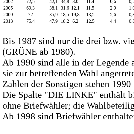
2002
72,5
42,1
34,8
8,0
11,4
0,6
0,
2005
69,3
38,1
31,6
12,1
11,5
2,9
1,
2009
72
35,9
18,5
19,8
13,5
5,6
0,
2013
75,4
47,9
18,2
6,2
12,5
4,4
0,
Bis 1987 sind nur die drei bzw. vi
(GRÜNE ab 1980).
Ab 1990 sind alle in der Legende 
sie zur betreffenden Wahl angetret
Zahlen der Sonstigen stehen 1990 
Die Spalte "DIE LINKE" enthält b
ohne Briefwähler; die Wahlbeteili
Ab 1998 sind Briefwähler enthalten