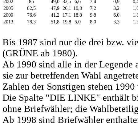
2002
85
49,0
32,5
6,6
7,4
0,9
0,
2005
82,5
47,9
26,1
10,8
7,2
3,2
1,
2009
76,6
41,2
17,1
18,8
9,8
6,0
1,
2013
78,3
51,8
19,8
5,0
8,0
3,3
1,
Bis 1987 sind nur die drei bzw. vi
(GRÜNE ab 1980).
Ab 1990 sind alle in der Legende 
sie zur betreffenden Wahl angetret
Zahlen der Sonstigen stehen 1990 
Die Spalte "DIE LINKE" enthält b
ohne Briefwähler; die Wahlbeteili
Ab 1998 sind Briefwähler enthalten