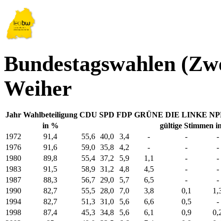
Bundestagswahlen (Zwe
Weiher
Jahr
Wahlbeteiligung
CDU
SPD
FDP
GRÜNE
DIE LINKE
NP
in %
gültige Stimmen i
1972
91,4
55,6
40,0
3,4
-
-
-
1976
91,6
59,0
35,8
4,2
-
-
-
1980
89,8
55,4
37,2
5,9
1,1
-
-
1983
91,5
58,9
31,2
4,8
4,5
-
-
1987
88,3
56,7
29,0
5,7
6,5
-
-
1990
82,7
55,5
28,0
7,0
3,8
0,1
1,
1994
82,7
51,3
31,0
5,6
6,6
0,5
-
1998
87,4
45,3
34,8
5,6
6,1
0,9
0,