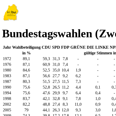
Bundestagswahlen (Zw
Jahr
Wahlbeteiligung
CDU
SPD
FDP
GRÜNE
DIE LINKE
NP
in %
gültige Stimmen i
1972
89,1
59,3
31,3
7,8
-
-
-
1976
87,1
60,9
31,0
7,4
-
-
-
1980
84,6
52,5
35,0
10,4
1,9
-
-
1983
87,1
56,6
27,7
9,2
6,2
-
-
1987
80,3
51,5
27,5
11,5
7,3
-
-
1990
75,6
52,8
26,5
11,2
4,4
0,1
0,
1994
75,6
47,6
29,9
9,7
6,4
0,4
-
1998
83,7
42,1
32,8
9,1
7,8
1,0
0,
2002
82,2
48,8
27,4
8,3
11,0
0,9
0,
2005
79
44,1
26,3
12,0
9,3
3,0
1,
2009
74,3
39,8
17,2
17,8
12,1
6,5
1,