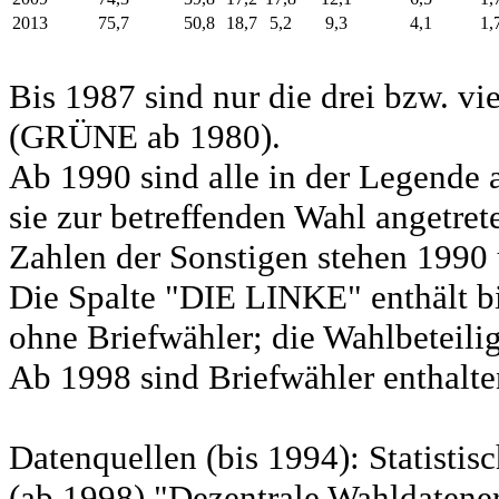
2013
75,7
50,8
18,7
5,2
9,3
4,1
1,
Bis 1987 sind nur die drei bzw. vi
(GRÜNE ab 1980).
Ab 1990 sind alle in der Legende 
sie zur betreffenden Wahl angetret
Zahlen der Sonstigen stehen 1990 
Die Spalte "DIE LINKE" enthält b
ohne Briefwähler; die Wahlbeteili
Ab 1998 sind Briefwähler enthalten
Datenquellen (bis 1994): Statist
(ab 1998) "Dezentrale Wahldatene