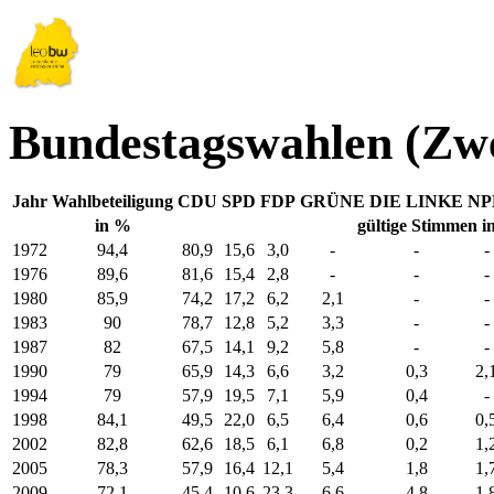
Bundestagswahlen (Zw
Jahr
Wahlbeteiligung
CDU
SPD
FDP
GRÜNE
DIE LINKE
NP
in %
gültige Stimmen i
1972
94,4
80,9
15,6
3,0
-
-
-
1976
89,6
81,6
15,4
2,8
-
-
-
1980
85,9
74,2
17,2
6,2
2,1
-
-
1983
90
78,7
12,8
5,2
3,3
-
-
1987
82
67,5
14,1
9,2
5,8
-
-
1990
79
65,9
14,3
6,6
3,2
0,3
2,
1994
79
57,9
19,5
7,1
5,9
0,4
-
1998
84,1
49,5
22,0
6,5
6,4
0,6
0,
2002
82,8
62,6
18,5
6,1
6,8
0,2
1,
2005
78,3
57,9
16,4
12,1
5,4
1,8
1,
2009
72,1
45,4
10,6
23,3
6,6
4,8
1,