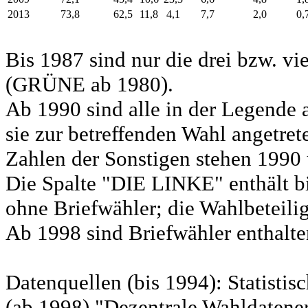
2013
73,8
62,5
11,8
4,1
7,7
2,0
0,
Bis 1987 sind nur die drei bzw. vi
(GRÜNE ab 1980).
Ab 1990 sind alle in der Legende 
sie zur betreffenden Wahl angetret
Zahlen der Sonstigen stehen 1990 
Die Spalte "DIE LINKE" enthält b
ohne Briefwähler; die Wahlbeteili
Ab 1998 sind Briefwähler enthalten
Datenquellen (bis 1994): Statist
(ab 1998) "Dezentrale Wahldatene