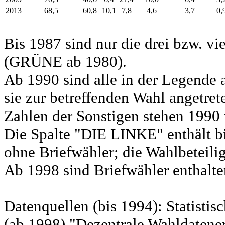
2013
68,5
60,8
10,1
7,8
4,6
3,7
0,
Bis 1987 sind nur die drei bzw. vi
(GRÜNE ab 1980).
Ab 1990 sind alle in der Legende 
sie zur betreffenden Wahl angetret
Zahlen der Sonstigen stehen 1990 
Die Spalte "DIE LINKE" enthält b
ohne Briefwähler; die Wahlbeteili
Ab 1998 sind Briefwähler enthalten
Datenquellen (bis 1994): Statist
(ab 1998) "Dezentrale Wahldatene