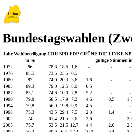
Bundestagswahlen (Zw
Jahr
Wahlbeteiligung
CDU
SPD
FDP
GRÜNE
DIE LINKE
NP
in %
gültige Stimmen i
1972
86
78,8
18,5
1,6
-
-
-
1976
88,5
73,5
23,5
0,5
-
-
-
1980
87
74,0
20,3
3,6
1,6
-
-
1983
89,3
79,0
12,5
8,0
0,5
-
-
1987
85,1
74,6
10,9
7,8
5,2
-
-
1990
79,8
58,5
17,9
7,2
4,6
0,5
1,
1994
79,8
56,9
19,8
9,9
4,5
-
-
1998
75,3
43,5
29,4
7,5
2,3
1,4
-
2002
74
61,4
21,5
5,6
2,6
-
2,
2005
75,7
53,5
21,5
12,7
4,4
2,6
2,
2009
70,3
40,6
6,4
27,4
10,0
6,4
3,