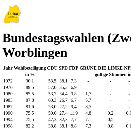
Bundestagswahlen (Zwe
Worblingen
Jahr
Wahlbeteiligung
CDU
SPD
FDP
GRÜNE
DIE LINKE
NP
in %
gültige Stimmen i
1972
90,1
53,5
38,1
7,3
-
-
-
1976
89,5
57,0
35,3
6,9
-
-
-
1980
85,5
53,7
34,4
9,8
1,7
-
-
1983
87,8
60,3
26,7
6,7
5,7
-
-
1987
81,6
53,0
27,2
9,4
8,5
-
-
1990
75,5
50,0
27,4
11,9
4,8
0,2
0,
1994
75,5
47,3
32,3
7,7
7,1
0,5
-
1998
82,2
38,8
38,1
8,8
7,3
0,8
0,