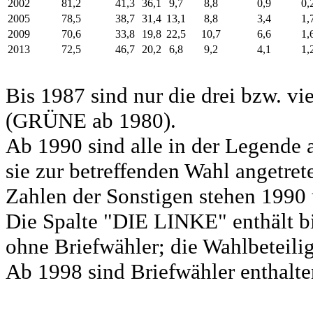
2002
81,2
41,3
36,1
9,7
8,8
0,9
0,
2005
78,5
38,7
31,4
13,1
8,8
3,4
1,
2009
70,6
33,8
19,8
22,5
10,7
6,6
1,
2013
72,5
46,7
20,2
6,8
9,2
4,1
1,
Bis 1987 sind nur die drei bzw. vi
(GRÜNE ab 1980).
Ab 1990 sind alle in der Legende 
sie zur betreffenden Wahl angetret
Zahlen der Sonstigen stehen 1990 
Die Spalte "DIE LINKE" enthält b
ohne Briefwähler; die Wahlbeteili
Ab 1998 sind Briefwähler enthalten