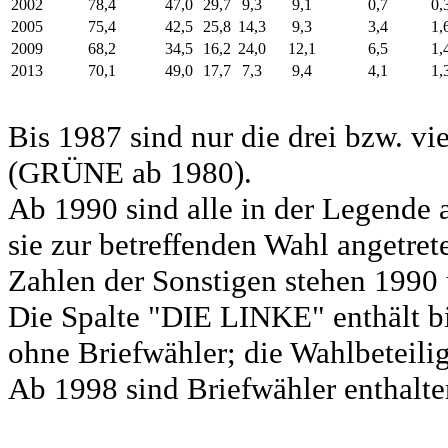
2002
78,4
47,0
29,7
9,3
9,1
0,7
0,
2005
75,4
42,5
25,8
14,3
9,3
3,4
1,
2009
68,2
34,5
16,2
24,0
12,1
6,5
1,
2013
70,1
49,0
17,7
7,3
9,4
4,1
1,
Bis 1987 sind nur die drei bzw. vi
(GRÜNE ab 1980).
Ab 1990 sind alle in der Legende 
sie zur betreffenden Wahl angetret
Zahlen der Sonstigen stehen 1990 
Die Spalte "DIE LINKE" enthält b
ohne Briefwähler; die Wahlbeteili
Ab 1998 sind Briefwähler enthalten