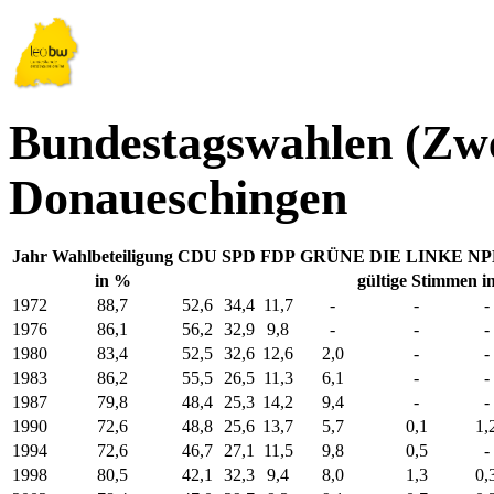
Bundestagswahlen (Zw
Donaueschingen
Jahr
Wahlbeteiligung
CDU
SPD
FDP
GRÜNE
DIE LINKE
NP
in %
gültige Stimmen i
1972
88,7
52,6
34,4
11,7
-
-
-
1976
86,1
56,2
32,9
9,8
-
-
-
1980
83,4
52,5
32,6
12,6
2,0
-
-
1983
86,2
55,5
26,5
11,3
6,1
-
-
1987
79,8
48,4
25,3
14,2
9,4
-
-
1990
72,6
48,8
25,6
13,7
5,7
0,1
1,
1994
72,6
46,7
27,1
11,5
9,8
0,5
-
1998
80,5
42,1
32,3
9,4
8,0
1,3
0,