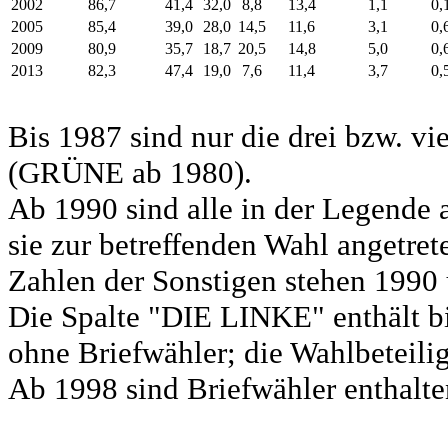
2002
86,7
41,4
32,0
8,8
13,4
1,1
0,
2005
85,4
39,0
28,0
14,5
11,6
3,1
0,
2009
80,9
35,7
18,7
20,5
14,8
5,0
0,
2013
82,3
47,4
19,0
7,6
11,4
3,7
0,
Bis 1987 sind nur die drei bzw. vi
(GRÜNE ab 1980).
Ab 1990 sind alle in der Legende 
sie zur betreffenden Wahl angetret
Zahlen der Sonstigen stehen 1990 
Die Spalte "DIE LINKE" enthält b
ohne Briefwähler; die Wahlbeteili
Ab 1998 sind Briefwähler enthalten