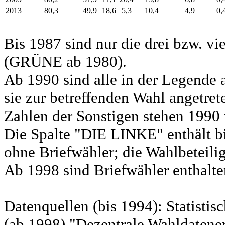
2013
80,3
49,9
18,6
5,3
10,4
4,9
0,
Bis 1987 sind nur die drei bzw. vi
(GRÜNE ab 1980).
Ab 1990 sind alle in der Legende 
sie zur betreffenden Wahl angetret
Zahlen der Sonstigen stehen 1990 
Die Spalte "DIE LINKE" enthält b
ohne Briefwähler; die Wahlbeteili
Ab 1998 sind Briefwähler enthalten
Datenquellen (bis 1994): Statist
(ab 1998) "Dezentrale Wahldatene