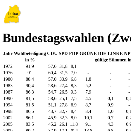
Bundestagswahlen (Zw
Jahr
Wahlbeteiligung
CDU
SPD
FDP
GRÜNE
DIE LINKE
NP
in %
gültige Stimmen i
1972
91,9
57,6
31,8
8,1
-
-
-
1976
91
60,4
31,5
7,0
-
-
-
1980
88,4
57,0
33,9
6,8
1,8
-
-
1983
90,4
58,6
27,4
8,3
5,2
-
-
1987
86,3
54,7
26,5
9,3
7,9
-
-
1990
81,5
58,6
25,1
7,5
4,5
0,1
0,
1994
81,5
51,1
27,8
6,9
8,7
0,9
-
1998
86,5
43,7
32,7
8,4
8,4
1,0
0,
2002
86,1
45,9
32,3
8,0
10,1
0,7
0,
2005
83,5
45,2
26,1
11,8
9,1
4,3
0,
2009
80,2
37,9
17,1
20,4
13,8
6,8
0,