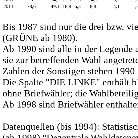
2013
78,6
49,1
18,8
6,3
8,8
4,1
1,
Bis 1987 sind nur die drei bzw. vi
(GRÜNE ab 1980).
Ab 1990 sind alle in der Legende 
sie zur betreffenden Wahl angetret
Zahlen der Sonstigen stehen 1990 
Die Spalte "DIE LINKE" enthält b
ohne Briefwähler; die Wahlbeteili
Ab 1998 sind Briefwähler enthalten
Datenquellen (bis 1994): Statist
(ab 1998) "Dezentrale Wahldatene