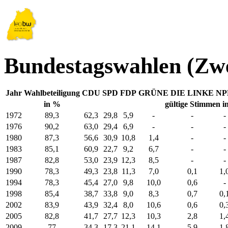
Bundestagswahlen (Zwe
Jahr
Wahlbeteiligung
CDU
SPD
FDP
GRÜNE
DIE LINKE
NP
in %
gültige Stimmen i
1972
89,3
62,3
29,8
5,9
-
-
-
1976
90,2
63,0
29,4
6,9
-
-
-
1980
87,3
56,6
30,9
10,8
1,4
-
-
1983
85,1
60,9
22,7
9,2
6,7
-
-
1987
82,8
53,0
23,9
12,3
8,5
-
-
1990
78,3
49,3
23,8
11,3
7,0
0,1
1,
1994
78,3
45,4
27,0
9,8
10,0
0,6
-
1998
85,4
38,7
33,8
9,0
8,3
0,7
0,
2002
83,9
43,9
32,4
8,0
10,6
0,6
0,
2005
82,8
41,7
27,7
12,3
10,3
2,8
1,
2009
77
34,3
17,3
21,1
14,1
5,9
1,