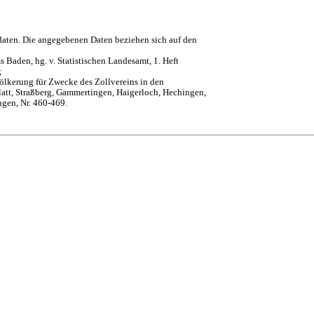
daten. Die angegebenen Daten beziehen sich auf den
 Baden, hg. v. Statistischen Landesamt, 1. Heft
;
ölkerung für Zwecke des Zollvereins in den
att, Straßberg, Gammertingen, Haigerloch, Hechingen,
ngen, Nr. 460-469.