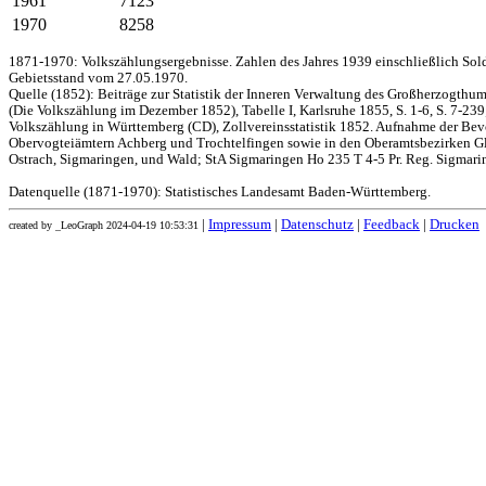
1961
7123
1970
8258
1871-1970: Volkszählungsergebnisse. Zahlen des Jahres 1939 einschließlich Sol
Gebietsstand vom 27.05.1970.
Quelle (1852): Beiträge zur Statistik der Inneren Verwaltung des Großherzogthums
(Die Volkszählung im Dezember 1852), Tabelle I, Karlsruhe 1855, S. 1-6, S. 7-239
Volkszählung in Württemberg (CD), Zollvereinsstatistik 1852. Aufnahme der Bev
Obervogteiämtern Achberg und Trochtelfingen sowie in den Oberamtsbezirken Gl
Ostrach, Sigmaringen, und Wald; StA Sigmaringen Ho 235 T 4-5 Pr. Reg. Sigmari
Datenquelle (1871-1970): Statistisches Landesamt Baden-Württemberg.
|
Impressum
|
Datenschutz
|
Feedback
|
Drucken
created by _LeoGraph 2024-04-19 10:53:31