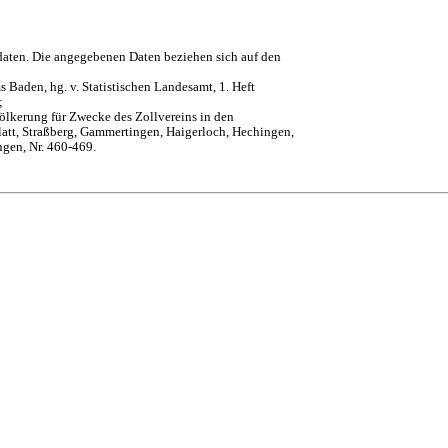
daten. Die angegebenen Daten beziehen sich auf den
 Baden, hg. v. Statistischen Landesamt, 1. Heft
;
ölkerung für Zwecke des Zollvereins in den
att, Straßberg, Gammertingen, Haigerloch, Hechingen,
ngen, Nr. 460-469.