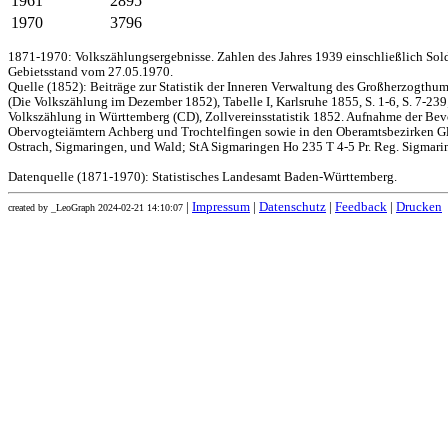
1961
2895
1970
3796
1871-1970: Volkszählungsergebnisse. Zahlen des Jahres 1939 einschließlich Sol
Gebietsstand vom 27.05.1970.
Quelle (1852): Beiträge zur Statistik der Inneren Verwaltung des Großherzogthums
(Die Volkszählung im Dezember 1852), Tabelle I, Karlsruhe 1855, S. 1-6, S. 7-239
Volkszählung in Württemberg (CD), Zollvereinsstatistik 1852. Aufnahme der Bev
Obervogteiämtern Achberg und Trochtelfingen sowie in den Oberamtsbezirken Gl
Ostrach, Sigmaringen, und Wald; StA Sigmaringen Ho 235 T 4-5 Pr. Reg. Sigmari
Datenquelle (1871-1970): Statistisches Landesamt Baden-Württemberg.
|
Impressum
|
Datenschutz
|
Feedback
|
Drucken
created by _LeoGraph 2024-02-21 14:10:07