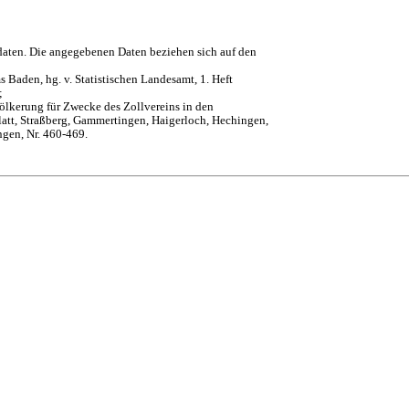
daten. Die angegebenen Daten beziehen sich auf den
 Baden, hg. v. Statistischen Landesamt, 1. Heft
;
ölkerung für Zwecke des Zollvereins in den
att, Straßberg, Gammertingen, Haigerloch, Hechingen,
ngen, Nr. 460-469.