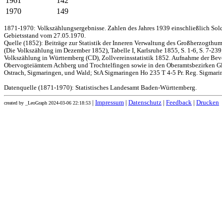
1961
142
1970
149
1871-1970: Volkszählungsergebnisse. Zahlen des Jahres 1939 einschließlich Sol
Gebietsstand vom 27.05.1970.
Quelle (1852): Beiträge zur Statistik der Inneren Verwaltung des Großherzogthums
(Die Volkszählung im Dezember 1852), Tabelle I, Karlsruhe 1855, S. 1-6, S. 7-239
Volkszählung in Württemberg (CD), Zollvereinsstatistik 1852. Aufnahme der Bev
Obervogteiämtern Achberg und Trochtelfingen sowie in den Oberamtsbezirken Gl
Ostrach, Sigmaringen, und Wald; StA Sigmaringen Ho 235 T 4-5 Pr. Reg. Sigmari
Datenquelle (1871-1970): Statistisches Landesamt Baden-Württemberg.
|
Impressum
|
Datenschutz
|
Feedback
|
Drucken
created by _LeoGraph 2024-03-06 22:18:53