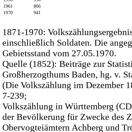
1961
866
1970
941
1871-1970: Volkszählungsergebnis
einschließlich Soldaten. Die ange
Gebietsstand vom 27.05.1970.
Quelle (1852): Beiträge zur Statis
Großherzogthums Baden, hg. v. Sta
(Die Volkszählung im Dezember 185
7-239;
Volkszählung in Württemberg (CD)
der Bevölkerung für Zwecke des Zo
Obervogteiämtern Achberg und Tro