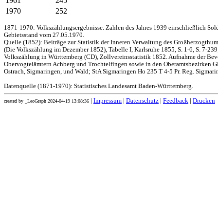
1961
245
1970
252
1871-1970: Volkszählungsergebnisse. Zahlen des Jahres 1939 einschließlich Sol
Gebietsstand vom 27.05.1970.
Quelle (1852): Beiträge zur Statistik der Inneren Verwaltung des Großherzogthums
(Die Volkszählung im Dezember 1852), Tabelle I, Karlsruhe 1855, S. 1-6, S. 7-239
Volkszählung in Württemberg (CD), Zollvereinsstatistik 1852. Aufnahme der Bev
Obervogteiämtern Achberg und Trochtelfingen sowie in den Oberamtsbezirken Gl
Ostrach, Sigmaringen, und Wald; StA Sigmaringen Ho 235 T 4-5 Pr. Reg. Sigmari
Datenquelle (1871-1970): Statistisches Landesamt Baden-Württemberg.
|
Impressum
|
Datenschutz
|
Feedback
|
Drucken
created by _LeoGraph 2024-04-19 13:08:36