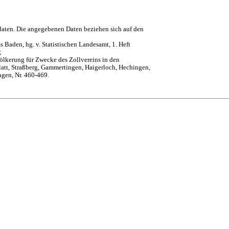
daten. Die angegebenen Daten beziehen sich auf den
 Baden, hg. v. Statistischen Landesamt, 1. Heft
;
ölkerung für Zwecke des Zollvereins in den
att, Straßberg, Gammertingen, Haigerloch, Hechingen,
ngen, Nr. 460-469.