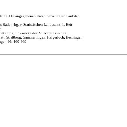
daten. Die angegebenen Daten beziehen sich auf den
 Baden, hg. v. Statistischen Landesamt, 1. Heft
;
ölkerung für Zwecke des Zollvereins in den
att, Straßberg, Gammertingen, Haigerloch, Hechingen,
ngen, Nr. 460-469.