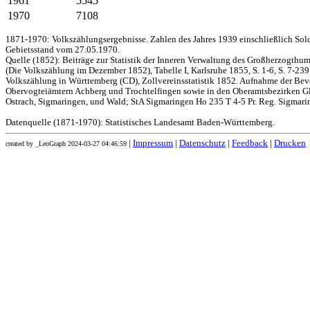
1961
5545
1970
7108
1871-1970: Volkszählungsergebnisse. Zahlen des Jahres 1939 einschließlich Sol
Gebietsstand vom 27.05.1970.
Quelle (1852): Beiträge zur Statistik der Inneren Verwaltung des Großherzogthums
(Die Volkszählung im Dezember 1852), Tabelle I, Karlsruhe 1855, S. 1-6, S. 7-239
Volkszählung in Württemberg (CD), Zollvereinsstatistik 1852. Aufnahme der Bev
Obervogteiämtern Achberg und Trochtelfingen sowie in den Oberamtsbezirken Gl
Ostrach, Sigmaringen, und Wald; StA Sigmaringen Ho 235 T 4-5 Pr. Reg. Sigmari
Datenquelle (1871-1970): Statistisches Landesamt Baden-Württemberg.
|
Impressum
|
Datenschutz
|
Feedback
|
Drucken
created by _LeoGraph 2024-03-27 04:46:59