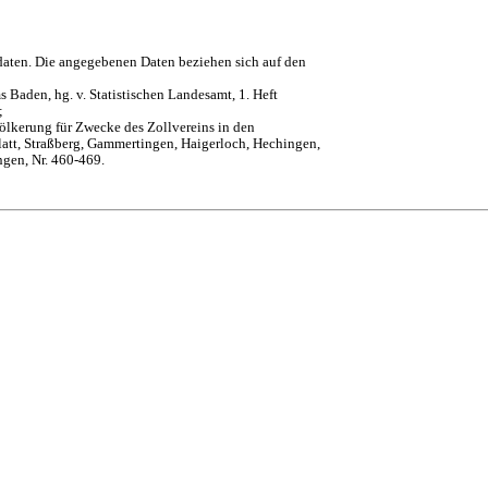
daten. Die angegebenen Daten beziehen sich auf den
 Baden, hg. v. Statistischen Landesamt, 1. Heft
;
ölkerung für Zwecke des Zollvereins in den
att, Straßberg, Gammertingen, Haigerloch, Hechingen,
ngen, Nr. 460-469.