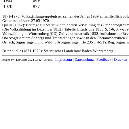
1961
849
1970
877
1871-1970: Volkszählungsergebnisse. Zahlen des Jahres 1939 einschließlich Sol
Gebietsstand vom 27.05.1970.
Quelle (1852): Beiträge zur Statistik der Inneren Verwaltung des Großherzogthums
(Die Volkszählung im Dezember 1852), Tabelle I, Karlsruhe 1855, S. 1-6, S. 7-239
Volkszählung in Württemberg (CD), Zollvereinsstatistik 1852. Aufnahme der Bev
Obervogteiämtern Achberg und Trochtelfingen sowie in den Oberamtsbezirken Gl
Ostrach, Sigmaringen, und Wald; StA Sigmaringen Ho 235 T 4-5 Pr. Reg. Sigmari
Datenquelle (1871-1970): Statistisches Landesamt Baden-Württemberg.
|
Impressum
|
Datenschutz
|
Feedback
|
Drucken
created by _LeoGraph 2024-02-22 19:10:35