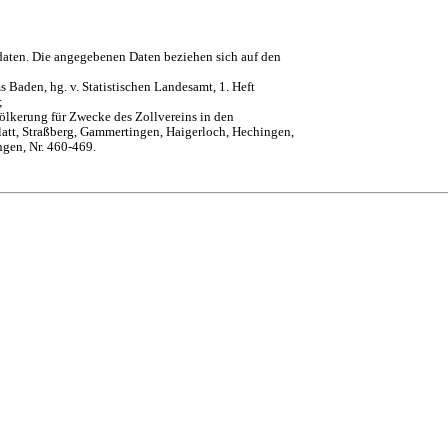
daten. Die angegebenen Daten beziehen sich auf den
 Baden, hg. v. Statistischen Landesamt, 1. Heft
;
ölkerung für Zwecke des Zollvereins in den
att, Straßberg, Gammertingen, Haigerloch, Hechingen,
ngen, Nr. 460-469.