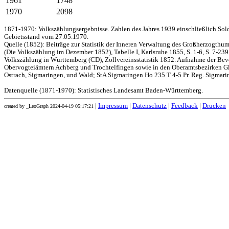
1961
1748
1970
2098
1871-1970: Volkszählungsergebnisse. Zahlen des Jahres 1939 einschließlich Sol
Gebietsstand vom 27.05.1970.
Quelle (1852): Beiträge zur Statistik der Inneren Verwaltung des Großherzogthums
(Die Volkszählung im Dezember 1852), Tabelle I, Karlsruhe 1855, S. 1-6, S. 7-239
Volkszählung in Württemberg (CD), Zollvereinsstatistik 1852. Aufnahme der Bev
Obervogteiämtern Achberg und Trochtelfingen sowie in den Oberamtsbezirken Gl
Ostrach, Sigmaringen, und Wald; StA Sigmaringen Ho 235 T 4-5 Pr. Reg. Sigmari
Datenquelle (1871-1970): Statistisches Landesamt Baden-Württemberg.
|
Impressum
|
Datenschutz
|
Feedback
|
Drucken
created by _LeoGraph 2024-04-19 05:17:21