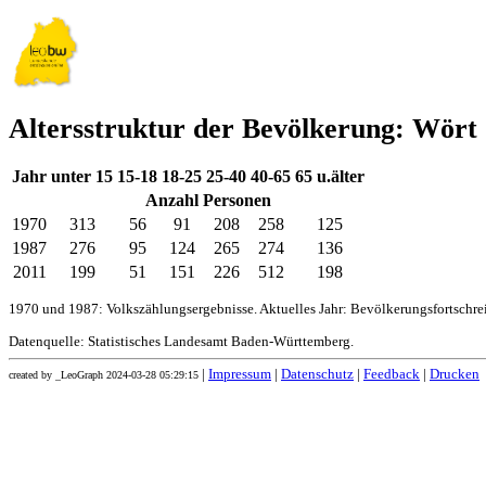
Altersstruktur der Bevölkerung: Wört
Jahr
unter 15
15-18
18-25
25-40
40-65
65 u.älter
Anzahl Personen
1970
313
56
91
208
258
125
1987
276
95
124
265
274
136
2011
199
51
151
226
512
198
1970 und 1987: Volkszählungsergebnisse. Aktuelles Jahr: Bevölkerungsfortschr
Datenquelle: Statistisches Landesamt Baden-Württemberg.
|
Impressum
|
Datenschutz
|
Feedback
|
Drucken
created by _LeoGraph 2024-03-28 05:29:15