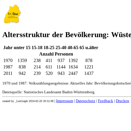
Altersstruktur der Bevölkerung: Wüst
Jahr
unter 15
15-18
18-25
25-40
40-65
65 u.älter
Anzahl Personen
1970
1359
238
411
937
1392
878
1987
838
214
611
1144
1634
1221
2011
942
239
520
943
2447
1437
1970 und 1987: Volkszählungsergebnisse. Aktuelles Jahr: Bevölkerungsfortschr
Datenquelle: Statistisches Landesamt Baden-Württemberg.
|
Impressum
|
Datenschutz
|
Feedback
|
Drucken
created by _LeoGraph 2024-02-26 20:52:08