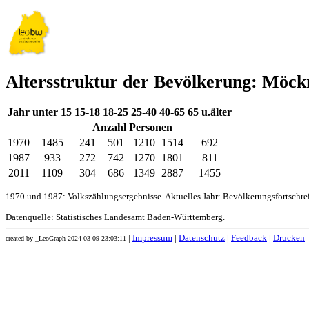
Altersstruktur der Bevölkerung: Möc
Jahr
unter 15
15-18
18-25
25-40
40-65
65 u.älter
Anzahl Personen
1970
1485
241
501
1210
1514
692
1987
933
272
742
1270
1801
811
2011
1109
304
686
1349
2887
1455
1970 und 1987: Volkszählungsergebnisse. Aktuelles Jahr: Bevölkerungsfortschr
Datenquelle: Statistisches Landesamt Baden-Württemberg.
|
Impressum
|
Datenschutz
|
Feedback
|
Drucken
created by _LeoGraph 2024-03-09 23:03:11