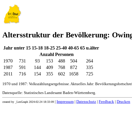
Altersstruktur der Bevölkerung: Owin
Jahr
unter 15
15-18
18-25
25-40
40-65
65 u.älter
Anzahl Personen
1970
731
93
153
488
504
264
1987
591
144
409
768
872
335
2011
716
154
355
602
1658
725
1970 und 1987: Volkszählungsergebnisse. Aktuelles Jahr: Bevölkerungsfortschr
Datenquelle: Statistisches Landesamt Baden-Württemberg.
|
Impressum
|
Datenschutz
|
Feedback
|
Drucken
created by _LeoGraph 2024-02-24 18:33:09