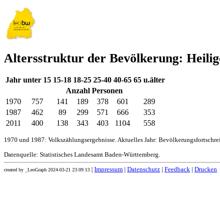
Altersstruktur der Bevölkerung: Heili
Jahr
unter 15
15-18
18-25
25-40
40-65
65 u.älter
Anzahl Personen
1970
757
141
189
378
601
289
1987
462
89
299
571
666
353
2011
400
138
343
403
1104
558
1970 und 1987: Volkszählungsergebnisse. Aktuelles Jahr: Bevölkerungsfortschr
Datenquelle: Statistisches Landesamt Baden-Württemberg.
|
Impressum
|
Datenschutz
|
Feedback
|
Drucken
created by _LeoGraph 2024-03-21 23:09:13