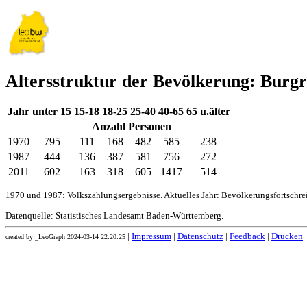
Altersstruktur der Bevölkerung: Burgr
Jahr
unter 15
15-18
18-25
25-40
40-65
65 u.älter
Anzahl Personen
1970
795
111
168
482
585
238
1987
444
136
387
581
756
272
2011
602
163
318
605
1417
514
1970 und 1987: Volkszählungsergebnisse. Aktuelles Jahr: Bevölkerungsfortschr
Datenquelle: Statistisches Landesamt Baden-Württemberg.
|
Impressum
|
Datenschutz
|
Feedback
|
Drucken
created by _LeoGraph 2024-03-14 22:20:25