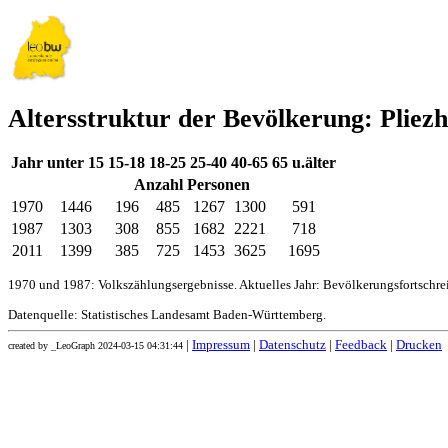
Altersstruktur der Bevölkerung: Pliez
Jahr
unter 15
15-18
18-25
25-40
40-65
65 u.älter
Anzahl Personen
1970
1446
196
485
1267
1300
591
1987
1303
308
855
1682
2221
718
2011
1399
385
725
1453
3625
1695
1970 und 1987: Volkszählungsergebnisse. Aktuelles Jahr: Bevölkerungsfortschr
Datenquelle: Statistisches Landesamt Baden-Württemberg.
|
Impressum
|
Datenschutz
|
Feedback
|
Drucken
created by _LeoGraph 2024-03-15 04:31:44