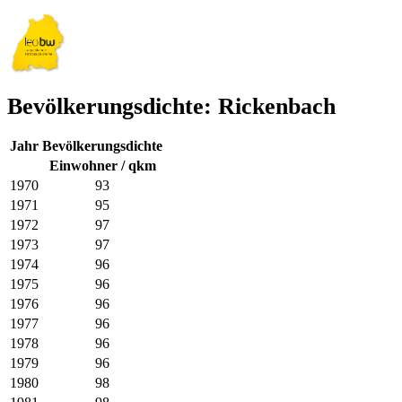
Bevölkerungsdichte: Rickenbach
Jahr
Bevölkerungsdichte
Einwohner / qkm
1970
93
1971
95
1972
97
1973
97
1974
96
1975
96
1976
96
1977
96
1978
96
1979
96
1980
98