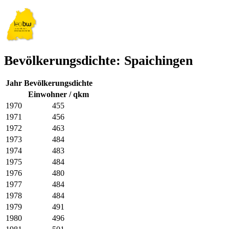
Bevölkerungsdichte: Spaichingen
Jahr
Bevölkerungsdichte
Einwohner / qkm
1970
455
1971
456
1972
463
1973
484
1974
483
1975
484
1976
480
1977
484
1978
484
1979
491
1980
496