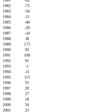
1981
-62
1982
-71
1983
-56
1984
-11
1985
-40
1986
-29
1987
-24
1988
38
1989
173
1990
95
1991
109
1992
91
1993
-1
1994
-11
1995
115
1996
55
1997
20
1998
27
1999
18
2000
54
2001
25