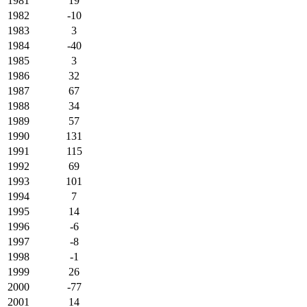
1981
19
1982
-10
1983
3
1984
-40
1985
3
1986
32
1987
67
1988
34
1989
57
1990
131
1991
115
1992
69
1993
101
1994
7
1995
14
1996
-6
1997
-8
1998
-1
1999
26
2000
-77
2001
14