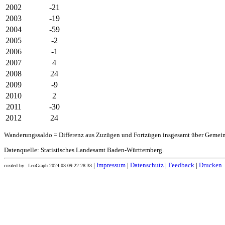
2002
-21
2003
-19
2004
-59
2005
-2
2006
-1
2007
4
2008
24
2009
-9
2010
2
2011
-30
2012
24
Wanderungssaldo = Differenz aus Zuzügen und Fortzügen insgesamt über Gemei
Datenquelle: Statistisches Landesamt Baden-Württemberg.
|
Impressum
|
Datenschutz
|
Feedback
|
Drucken
created by _LeoGraph 2024-03-09 22:28:33