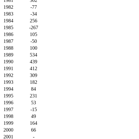
1981
302
1982
-77
1983
-34
1984
256
1985
-267
1986
105
1987
-50
1988
100
1989
534
1990
439
1991
412
1992
309
1993
182
1994
84
1995
231
1996
53
1997
-15
1998
49
1999
164
2000
66
2001
-