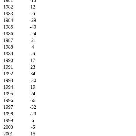
1981
-13
1982
12
1983
-6
1984
-29
1985
-40
1986
-24
1987
-21
1988
4
1989
-6
1990
17
1991
23
1992
34
1993
-30
1994
19
1995
24
1996
66
1997
-32
1998
-29
1999
6
2000
-6
2001
15