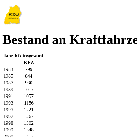
Bestand an Kraftfahrz
Jahr
Kfz insgesamt
KFZ
1983
799
1985
844
1987
930
1989
1017
1991
1057
1993
1156
1995
1221
1997
1267
1998
1302
1999
1348
2000
1412