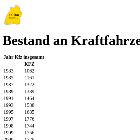
Bestand an Kraftfahrz
Jahr
Kfz insgesamt
KFZ
1983
1062
1985
1161
1987
1322
1989
1389
1991
1464
1993
1588
1995
1685
1997
1776
1998
1744
1999
1756
2000
1776