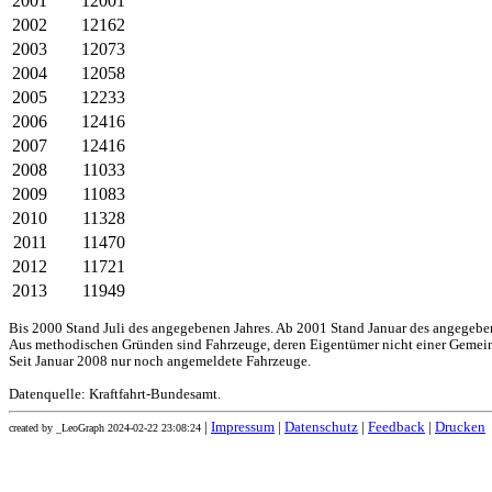
2001
12001
2002
12162
2003
12073
2004
12058
2005
12233
2006
12416
2007
12416
2008
11033
2009
11083
2010
11328
2011
11470
2012
11721
2013
11949
Bis 2000 Stand Juli des angegebenen Jahres. Ab 2001 Stand Januar des angegebe
Aus methodischen Gründen sind Fahrzeuge, deren Eigentümer nicht einer Gemei
Seit Januar 2008 nur noch angemeldete Fahrzeuge.
Datenquelle: Kraftfahrt-Bundesamt.
|
Impressum
|
Datenschutz
|
Feedback
|
Drucken
created by _LeoGraph 2024-02-22 23:08:24