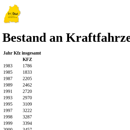
Bestand an Kraftfahrz
Jahr
Kfz insgesamt
KFZ
1983
1786
1985
1833
1987
2205
1989
2462
1991
2720
1993
2970
1995
3109
1997
3222
1998
3287
1999
3394
2000
3457