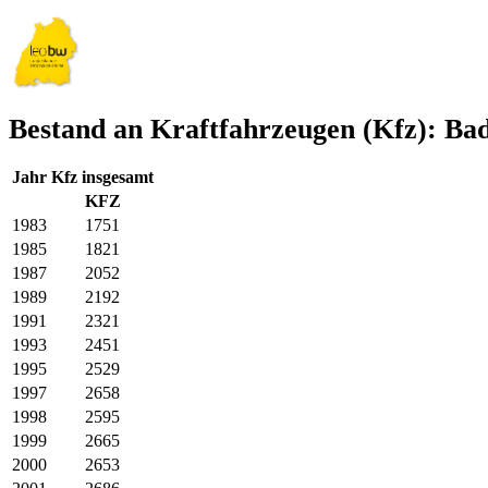
Bestand an Kraftfahrzeugen (Kfz): Ba
Jahr
Kfz insgesamt
KFZ
1983
1751
1985
1821
1987
2052
1989
2192
1991
2321
1993
2451
1995
2529
1997
2658
1998
2595
1999
2665
2000
2653