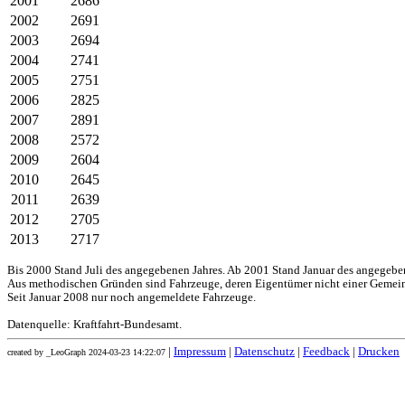
2001
2686
2002
2691
2003
2694
2004
2741
2005
2751
2006
2825
2007
2891
2008
2572
2009
2604
2010
2645
2011
2639
2012
2705
2013
2717
Bis 2000 Stand Juli des angegebenen Jahres. Ab 2001 Stand Januar des angegebe
Aus methodischen Gründen sind Fahrzeuge, deren Eigentümer nicht einer Gemei
Seit Januar 2008 nur noch angemeldete Fahrzeuge.
Datenquelle: Kraftfahrt-Bundesamt.
|
Impressum
|
Datenschutz
|
Feedback
|
Drucken
created by _LeoGraph 2024-03-23 14:22:07