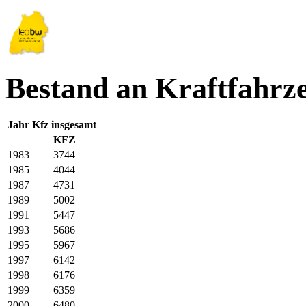
Bestand an Kraftfahrz
Jahr
Kfz insgesamt
KFZ
1983
3744
1985
4044
1987
4731
1989
5002
1991
5447
1993
5686
1995
5967
1997
6142
1998
6176
1999
6359
2000
6480