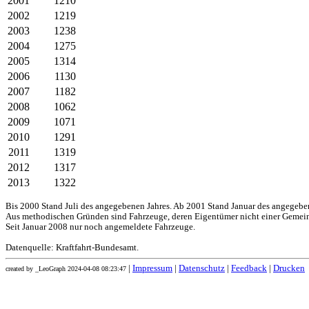
2001
1210
2002
1219
2003
1238
2004
1275
2005
1314
2006
1130
2007
1182
2008
1062
2009
1071
2010
1291
2011
1319
2012
1317
2013
1322
Bis 2000 Stand Juli des angegebenen Jahres. Ab 2001 Stand Januar des angegebe
Aus methodischen Gründen sind Fahrzeuge, deren Eigentümer nicht einer Gemei
Seit Januar 2008 nur noch angemeldete Fahrzeuge.
Datenquelle: Kraftfahrt-Bundesamt.
|
Impressum
|
Datenschutz
|
Feedback
|
Drucken
created by _LeoGraph 2024-04-08 08:23:47