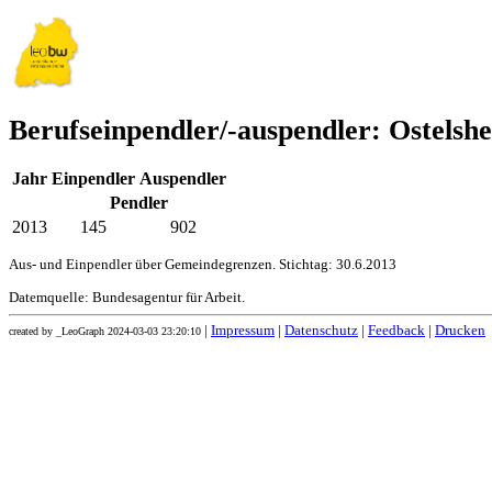
Berufseinpendler/-auspendler: Ostelsh
Jahr
Einpendler
Auspendler
Pendler
2013
145
902
Aus- und Einpendler über Gemeindegrenzen. Stichtag: 30.6.2013
Datemquelle: Bundesagentur für Arbeit.
|
Impressum
|
Datenschutz
|
Feedback
|
Drucken
created by _LeoGraph 2024-03-03 23:20:10