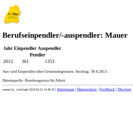
Berufseinpendler/-auspendler: Mauer
Jahr
Einpendler
Auspendler
Pendler
2013
361
1353
Aus- und Einpendler über Gemeindegrenzen. Stichtag: 30.6.2013
Datemquelle: Bundesagentur für Arbeit.
|
Impressum
|
Datenschutz
|
Feedback
|
Drucken
created by _LeoGraph 2024-02-22 14:40:39