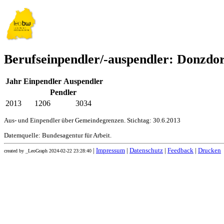
Berufseinpendler/-auspendler: Donzdo
Jahr
Einpendler
Auspendler
Pendler
2013
1206
3034
Aus- und Einpendler über Gemeindegrenzen. Stichtag: 30.6.2013
Datemquelle: Bundesagentur für Arbeit.
|
Impressum
|
Datenschutz
|
Feedback
|
Drucken
created by _LeoGraph 2024-02-22 23:28:40