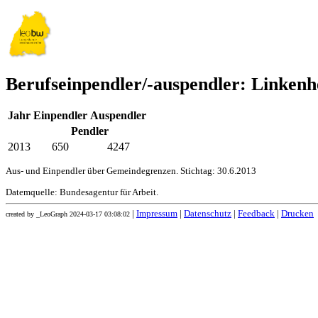
Berufseinpendler/-auspendler: Linken
Jahr
Einpendler
Auspendler
Pendler
2013
650
4247
Aus- und Einpendler über Gemeindegrenzen. Stichtag: 30.6.2013
Datemquelle: Bundesagentur für Arbeit.
|
Impressum
|
Datenschutz
|
Feedback
|
Drucken
created by _LeoGraph 2024-03-17 03:08:02