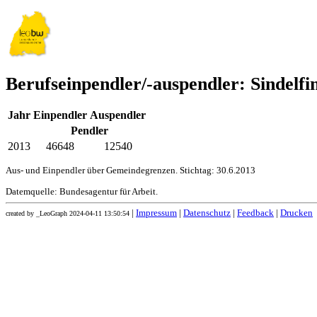
Berufseinpendler/-auspendler: Sindelfi
Jahr
Einpendler
Auspendler
Pendler
2013
46648
12540
Aus- und Einpendler über Gemeindegrenzen. Stichtag: 30.6.2013
Datemquelle: Bundesagentur für Arbeit.
|
Impressum
|
Datenschutz
|
Feedback
|
Drucken
created by _LeoGraph 2024-04-11 13:50:54