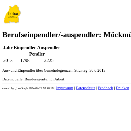
Berufseinpendler/-auspendler: Möckm
Jahr
Einpendler
Auspendler
Pendler
2013
1798
2225
Aus- und Einpendler über Gemeindegrenzen. Stichtag: 30.6.2013
Datemquelle: Bundesagentur für Arbeit.
|
Impressum
|
Datenschutz
|
Feedback
|
Drucken
created by _LeoGraph 2024-02-22 10:40:58