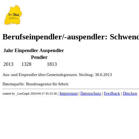
Berufseinpendler/-auspendler: Schwen
Jahr
Einpendler
Auspendler
Pendler
2013
1328
1813
Aus- und Einpendler über Gemeindegrenzen. Stichtag: 30.6.2013
Datemquelle: Bundesagentur für Arbeit.
|
Impressum
|
Datenschutz
|
Feedback
|
Drucken
created by _LeoGraph 2024-04-17 05:15:36