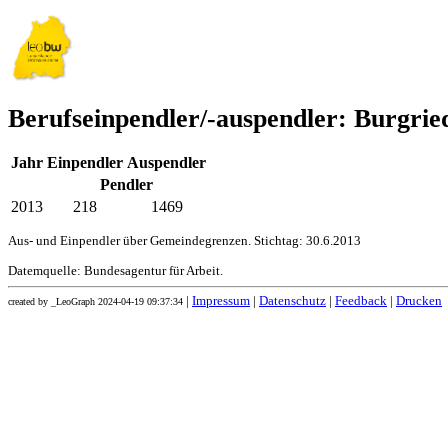
Berufseinpendler/-auspendler: Burgrie
Jahr
Einpendler
Auspendler
Pendler
2013
218
1469
Aus- und Einpendler über Gemeindegrenzen. Stichtag: 30.6.2013
Datemquelle: Bundesagentur für Arbeit.
|
Impressum
|
Datenschutz
|
Feedback
|
Drucken
created by _LeoGraph 2024-04-19 09:37:34