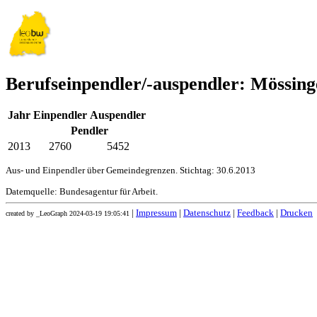
Berufseinpendler/-auspendler: Mössin
Jahr
Einpendler
Auspendler
Pendler
2013
2760
5452
Aus- und Einpendler über Gemeindegrenzen. Stichtag: 30.6.2013
Datemquelle: Bundesagentur für Arbeit.
|
Impressum
|
Datenschutz
|
Feedback
|
Drucken
created by _LeoGraph 2024-03-19 19:05:41