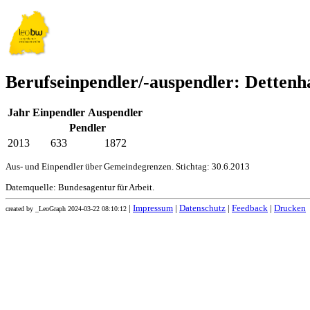
Berufseinpendler/-auspendler: Dettenh
Jahr
Einpendler
Auspendler
Pendler
2013
633
1872
Aus- und Einpendler über Gemeindegrenzen. Stichtag: 30.6.2013
Datemquelle: Bundesagentur für Arbeit.
|
Impressum
|
Datenschutz
|
Feedback
|
Drucken
created by _LeoGraph 2024-03-22 08:10:12